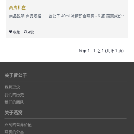
高贵礼盒
商品说明 商品规格 : 曾公子 40ml 冰糖即食燕窝 - 6 瓶 燕窝成份 :
..
收藏
对比
显示 1 - 1 之 1 (共计 1 页)
关于曾公子
品牌理念
我们的历史
我们的团队
关于燕窝
燕窝的营养价值
燕窝的分类