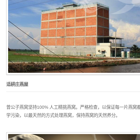
适耕庄燕屋
曾公子燕窝坚持100% 人工精挑燕窝。严格检查，以保证每一片燕窝
学污染，以最天然的方式处理燕窝，保持燕窝的天然养分。