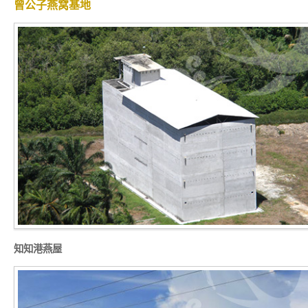
曾公子燕窝基地
知知港燕屋